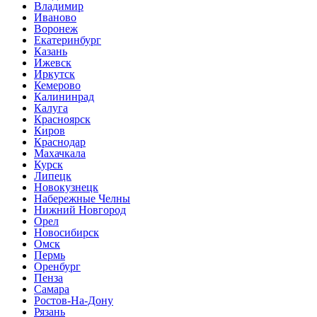
Владимир
Иваново
Воронеж
Екатеринбург
Казань
Ижевск
Иркутск
Кемерово
Калининрад
Калуга
Красноярск
Киров
Краснодар
Махачкала
Курск
Липецк
Новокузнецк
Набережные Челны
Нижний Новгород
Орел
Новосибирск
Омск
Пермь
Оренбург
Пенза
Самара
Ростов-На-Дону
Рязань