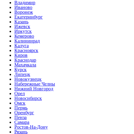
Владимир
Иваново
Воронеж
Екатеринбург
Казань
Ижевск
Иркутск
Кемерово
Калининрад
Калуга
Красноярск
Киров
Краснодар
Махачкала
Курск
Липецк
Новокузнецк
Набережные Челны
Нижний Новгород
Орел
Новосибирск
Омск
Пермь
Оренбург
Пенза
Самара
Ростов-На-Дону
Рязань