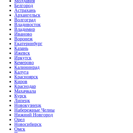
Молдавия
Белгород
Астрахань
Архангельск
Волгоград
Владивосток
Владимир
Иваново
Воронеж
Екатеринбург
Казань
Ижевск
Иркутск
Кемерово
Калининрад
Калуга
Красноярск
Киров
Краснодар
Махачкала
Курск
Липецк
Новокузнецк
Набережные Челны
Нижний Новгород
Орел
Новосибирск
Омск