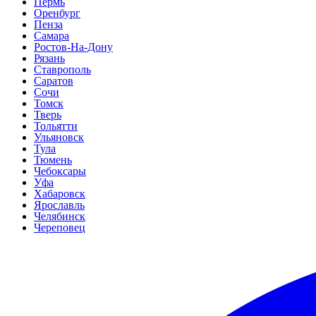
Пермь
Оренбург
Пенза
Самара
Ростов-На-Дону
Рязань
Ставрополь
Саратов
Сочи
Томск
Тверь
Тольятти
Ульяновск
Тула
Тюмень
Чебоксары
Уфа
Хабаровск
Ярославль
Челябинск
Череповец