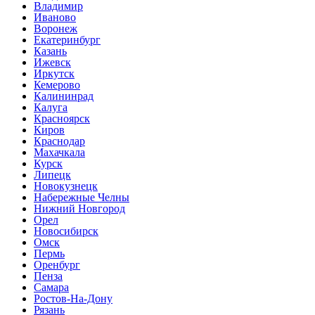
Владимир
Иваново
Воронеж
Екатеринбург
Казань
Ижевск
Иркутск
Кемерово
Калининрад
Калуга
Красноярск
Киров
Краснодар
Махачкала
Курск
Липецк
Новокузнецк
Набережные Челны
Нижний Новгород
Орел
Новосибирск
Омск
Пермь
Оренбург
Пенза
Самара
Ростов-На-Дону
Рязань