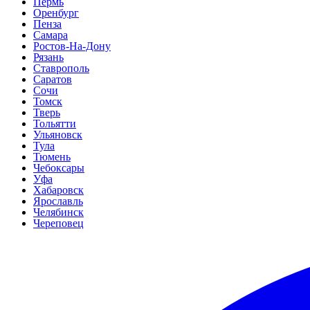
Пермь
Оренбург
Пенза
Самара
Ростов-На-Дону
Рязань
Ставрополь
Саратов
Сочи
Томск
Тверь
Тольятти
Ульяновск
Тула
Тюмень
Чебоксары
Уфа
Хабаровск
Ярославль
Челябинск
Череповец