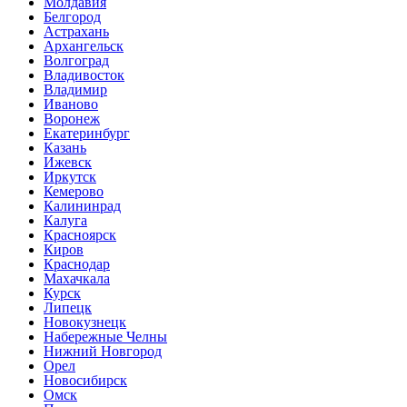
Молдавия
Белгород
Астрахань
Архангельск
Волгоград
Владивосток
Владимир
Иваново
Воронеж
Екатеринбург
Казань
Ижевск
Иркутск
Кемерово
Калининрад
Калуга
Красноярск
Киров
Краснодар
Махачкала
Курск
Липецк
Новокузнецк
Набережные Челны
Нижний Новгород
Орел
Новосибирск
Омск