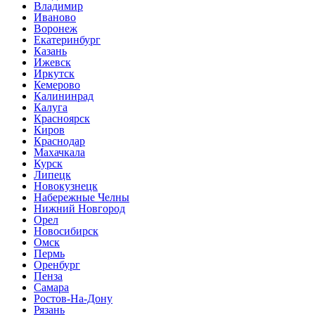
Владимир
Иваново
Воронеж
Екатеринбург
Казань
Ижевск
Иркутск
Кемерово
Калининрад
Калуга
Красноярск
Киров
Краснодар
Махачкала
Курск
Липецк
Новокузнецк
Набережные Челны
Нижний Новгород
Орел
Новосибирск
Омск
Пермь
Оренбург
Пенза
Самара
Ростов-На-Дону
Рязань