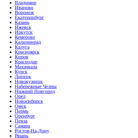
Владимир
Иваново
Воронеж
Екатеринбург
Казань
Ижевск
Иркутск
Кемерово
Калининрад
Калуга
Красноярск
Киров
Краснодар
Махачкала
Курск
Липецк
Новокузнецк
Набережные Челны
Нижний Новгород
Орел
Новосибирск
Омск
Пермь
Оренбург
Пенза
Самара
Ростов-На-Дону
Рязань