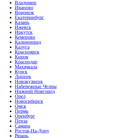
Владимир
Иваново
Воронеж
Екатеринбург
Казань
Ижевск
Иркутск
Кемерово
Калининрад
Калуга
Красноярск
Киров
Краснодар
Махачкала
Курск
Липецк
Новокузнецк
Набережные Челны
Нижний Новгород
Орел
Новосибирск
Омск
Пермь
Оренбург
Пенза
Самара
Ростов-На-Дону
Рязань